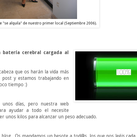
de "se alquila" de nuestro primer local (Septiembre 2006).
batería cerebral cargada al
cabeza que os harán la vida más
s post y estamos trabajando en
oco tiempo :)
a unos días, pero nuestra web
ara ayudar a todo el necesite
er unos kilos para alcanzar un peso adecuado.
blog... Os mandamos un besote a tod@s los que nos leéis cada d