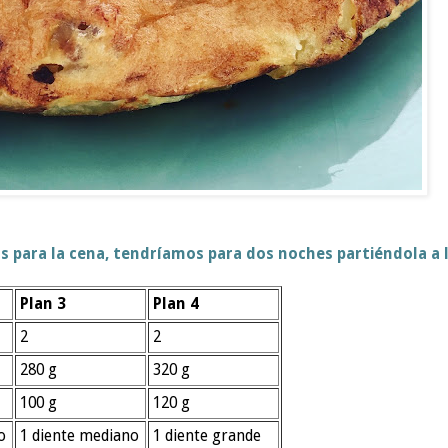
s para la cena, tendríamos para dos noches partiéndola a 
Plan 3
Plan 4
2
2
280 g
320 g
100 g
120 g
o
1 diente mediano
1 diente grande