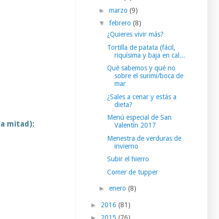
►
marzo
(9)
▼
febrero
(8)
¿Quieres vivir más?
Tortilla de patata (fácil,
riquísima y baja en cal...
Qué sabemos y qué no
sobre el surimi/boca de
mar
¿Sales a cenar y estás a
dieta?
Menú especial de San
la mitad):
Valentín 2017
Menestra de verduras de
invierno
Subir el hierro
Comer de tupper
►
enero
(8)
►
2016
(81)
►
2015
(76)