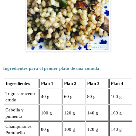
Ingredientes para el primer plato de una comida:
Ingredientes
Plan 1
Plan 2
Plan 3
Plan 4
Trigo sarraceno
40 g
60 g
80 g
100 g
crudo
Cebolla y
100 g
120 g
140 g
160 g
pimiento
Champiñones
80 g
100 g
120 g
140 g
Portobello