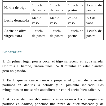
1 cuch.
1 cuch.
1 cuch. de
1 cuch. de
Harina de trigo
de postre
de postre
postre
postre
Medio
Medio
2/3 de
2/3 de
Leche desnatada
vaso
vaso
vaso
vaso
Aceite de oliva
1 cuch.
1 cuch.
1 cuch. de
1 cuch. de
virgen extra
de postre
de postre
postre
postre
Elaboración:
1. En primer lugar pon a cocer el trigo sarraceno en agua salada.
Controla el tiempo, tardará unos 15-18 minutos en estar blandito
pero no pasado.
2. En lo que se cuece vamos a preparar el grueso de la receta:
partimos en daditos la cebolla y el pimiento indicado. Los
rehogamos en una sartén antiadherente con el aceite bien caliente.
3. Al cabo de unos 4-5 minutos incorporamos los champiñones
partidos en daditos, ponemos una pizca de nuez moscada y de