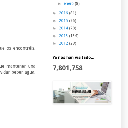
►
enero
(8)
►
2016
(81)
►
2015
(76)
►
2014
(78)
►
2013
(134)
►
2012
(28)
ue os encontréis,
Ya nos han visitado...
que mantener una
7,801,758
lvidar beber agua,