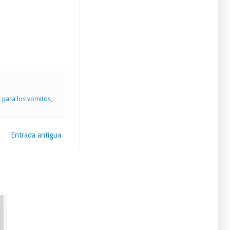
a para los vomitos
,
Entrada antigua