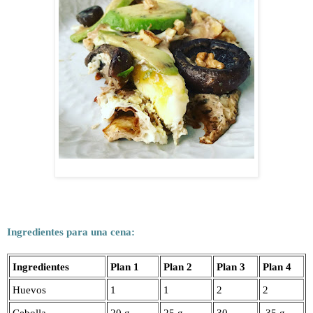
Ingredientes para una cena:
Ingredientes
Plan 1
Plan 2
Plan 3
Plan 4
Huevos
1
1
2
2
Cebolla
20 g
25 g
30
35 g