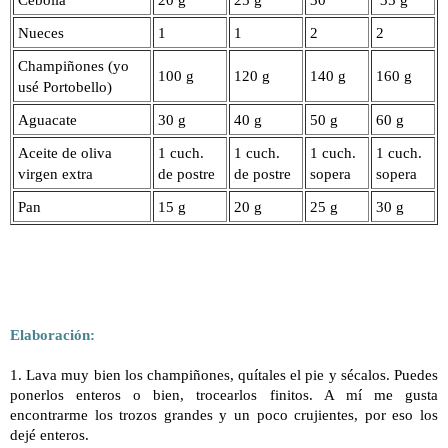
Nueces
1
1
2
2
Champiñones (yo
100 g
120 g
140 g
160 g
usé Portobello)
Aguacate
30 g
40 g
50 g
60 g
Aceite de oliva
1 cuch.
1 cuch.
1 cuch.
1 cuch.
virgen extra
de postre
de postre
sopera
sopera
Pan
15 g
20 g
25 g
30 g
Elaboración:
1. Lava muy bien los champiñones, quítales el pie y sécalos. Puedes
ponerlos enteros o bien, trocearlos finitos. A mí me gusta
encontrarme los trozos grandes y un poco crujientes, por eso los
dejé enteros.